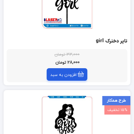
تاپر دخترک girl
33,000 تومان
28,000 تومان
افزودن به سبد
طرح همکار
15% تخفیف