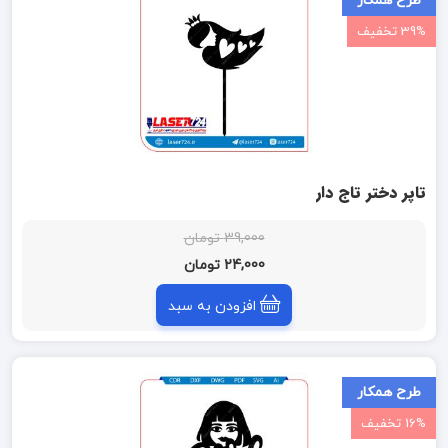
طرح همکار
39% تخفیف
تاپر دختر تاج دار
39,000 تومان
24,000 تومان
افزودن به سبد
طرح همکار
16% تخفیف