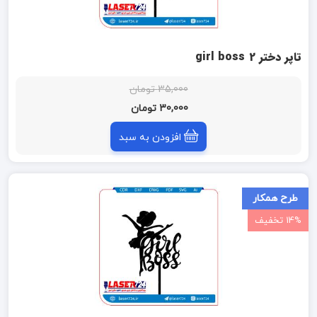
تاپر دختر girl boss 2
35,000 تومان
30,000 تومان
افزودن به سبد
طرح همکار
14% تخفیف