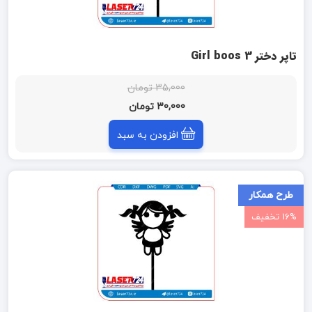
تاپر دختر Girl boos 3
35,000 تومان
30,000 تومان
افزودن به سبد
طرح همکار
16% تخفیف