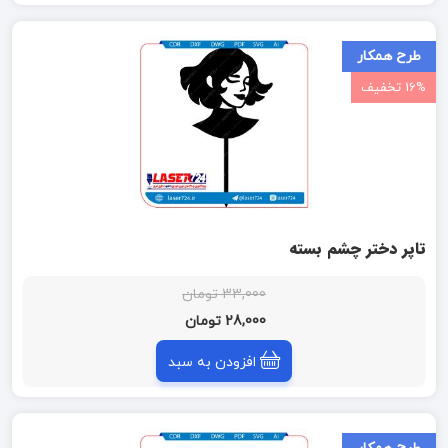
طرح همکار
16% تخفیف
تاپر دختر چشم بسته
33,000 تومان
28,000 تومان
افزودن به سبد