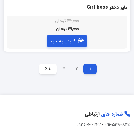
تاپر دختر Girl boss
36,000 تومان
31,000 تومان
افزودن به سبد
» 6
3
2
1
شماره های
ارتباطی
09360106422
-
09105480845