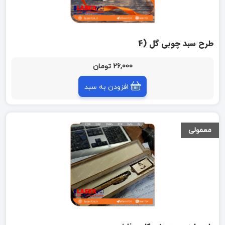
طرح سبد چوبی گل (4
میل)
26,000 تومان
افزودن به سبد
معمولی