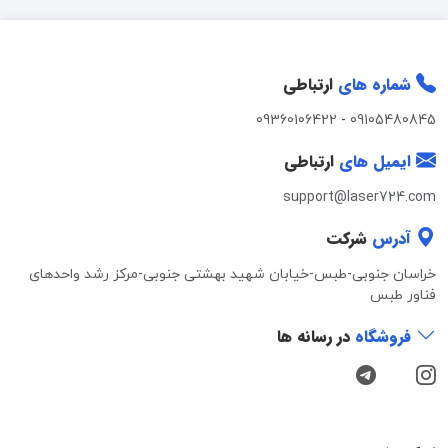
شماره های
ارتباطی
09360106422
-
09105480845
ایمیل های
ارتباطی
support@laser724.com
آدرس
شرکت
خراسان جنوبی-طبس-خیابان شهید بهشتی جنوبی-مرکز رشد واحدهای
فناور طبس
فروشگاه
در رسانه ها