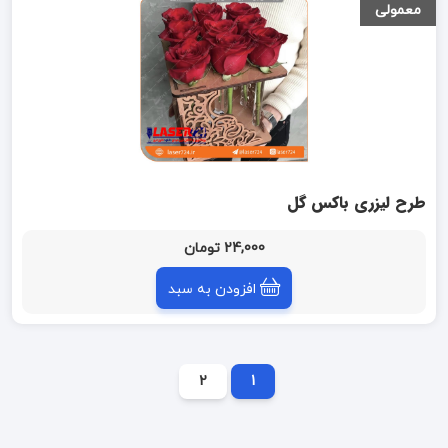
معمولی
طرح لیزری باکس گل
24,000 تومان
افزودن به سبد
2
1