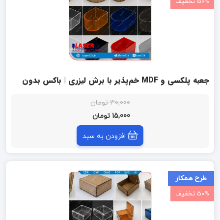
50% تخفیف
جعبه پلکسی و MDF خم‌پذیر با برش لیزری | باکس بدون
درب با دیواره منحنی شیار‌دار
30,000 تومان
15,000 تومان
افزودن به سبد
طرح همکار
50% تخفیف