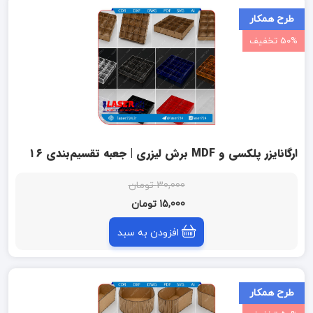
طرح همکار
50% تخفیف
ارگانایزر پلکسی و MDF برش لیزری | جعبه تقسیم‌بندی ۱۶
خانه (4×4) باکس نظم‌دهنده
30,000 تومان
15,000 تومان
افزودن به سبد
طرح همکار