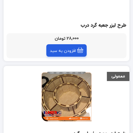
طرح لیزر جعبه گرد درب
دار(15*15*5)
28,000 تومان
افزودن به سبد
معمولی