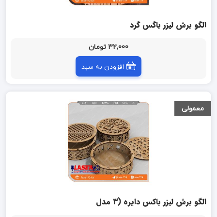
الگو برش لیزر باگس گرد
32,000 تومان
افزودن به سبد
معمولی
الگو برش لیزر باکس دایره (3 مدل
درب)