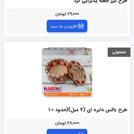
طرح لیزر جعبه پذیرایی گرد
29,000 تومان
افزودن به سبد
معمولی
طرح باکس دایره ای (4 میل)(حدود 10
سانتی)
28,000 تومان