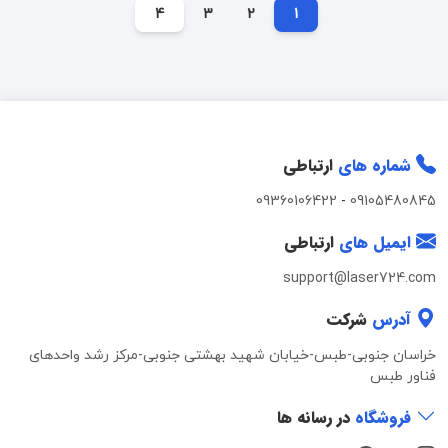
4
3
2
1
شماره های
ارتباطی
09360106422
-
09105480845
ایمیل های
ارتباطی
support@laser724.com
آدرس
شرکت
خراسان جنوبی-طبس-خیابان شهید بهشتی جنوبی-مرکز رشد واحدهای
فناور طبس
فروشگاه
در رسانه ها