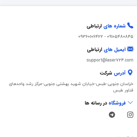
شماره های
ارتباطی
09360106422
-
09105480845
ایمیل های
ارتباطی
support@laser724.com
آدرس
شرکت
خراسان جنوبی-طبس-خیابان شهید بهشتی جنوبی-مرکز رشد واحدهای
فناور طبس
فروشگاه
در رسانه ها