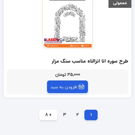
معمولی
طرح سوره انا انزالناه مناسب سنگ مزار
35,000 تومان
افزودن به سبد
» 8
3
2
1