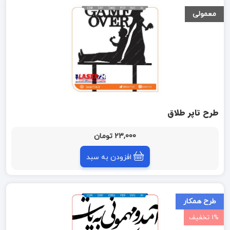
معمولی
طرح تاپر طلاق
23,000 تومان
افزودن به سبد
طرح همکار
1% تخفیف