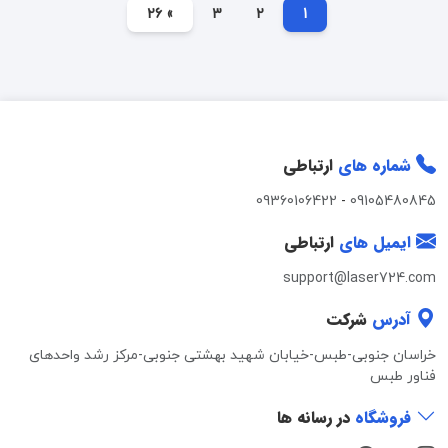
» 26
3
2
1
شماره های
ارتباطی
09360106422
-
09105480845
ایمیل های
ارتباطی
support@laser724.com
آدرس
شرکت
خراسان جنوبی-طبس-خیابان شهید بهشتی جنوبی-مرکز رشد واحدهای
فناور طبس
فروشگاه
در رسانه ها