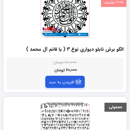
40% تخفیف
الگو برش تابلو دیواری نوع 3 ( یا قائم آل محمد )
100,000 تومان
60,000 تومان
افزودن به سبد
معمولی