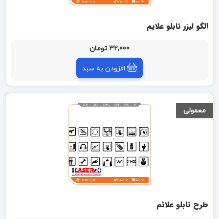
الگو لیزر تابلو علایم
32,000 تومان
افزودن به سبد
معمولی
طرح تابلو علائم