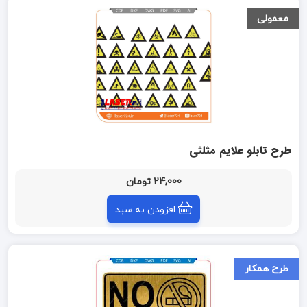
معمولی
طرح تابلو علایم مثلثی
24,000 تومان
افزودن به سبد
طرح همکار