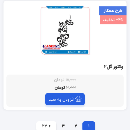
طرح همکار
34% تخفیف
وکتور گل2
15,000 تومان
10,000 تومان
افزودن به سبد
» 23
3
2
1