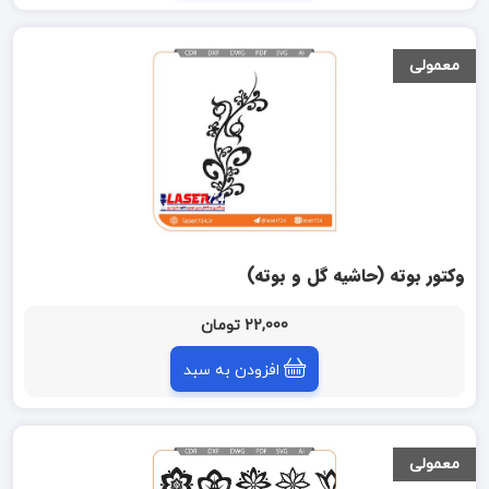
معمولی
وکتور بوته (حاشیه گل و بوته)
22,000 تومان
افزودن به سبد
معمولی