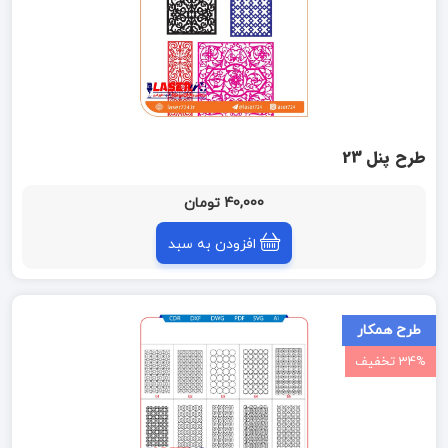
طرح پنل 23
40,000 تومان
افزودن به سبد
طرح همکار
34% تخفیف