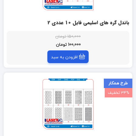
باندل گره های اسلیمی فایل 10 عددی 2
150,000 تومان
100,000 تومان
افزودن به سبد
طرح همکار
34% تخفیف