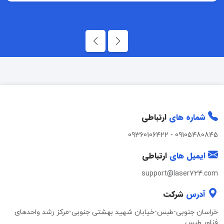
شماره های
ارتباطی
09360106422
-
09105480845
ایمیل های
ارتباطی
support@laser724.com
آدرس
شرکت
خراسان جنوبی-طبس-خیابان شهید بهشتی جنوبی-مرکز رشد واحدهای
فناور طبس