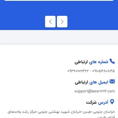
شماره های
ارتباطی
09360106422
-
09105480845
ایمیل های
ارتباطی
support@laser724.com
آدرس
شرکت
خراسان جنوبی-طبس-خیابان شهید بهشتی جنوبی-مرکز رشد واحدهای
فناور طبس