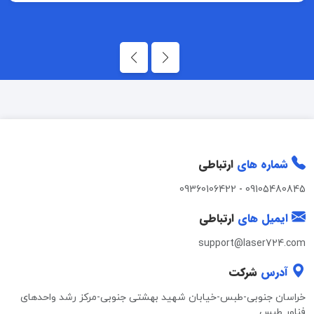
شماره های
ارتباطی
09360106422
-
09105480845
ایمیل های
ارتباطی
support@laser724.com
آدرس
شرکت
خراسان جنوبی-طبس-خیابان شهید بهشتی جنوبی-مرکز رشد واحدهای
فناور طبس