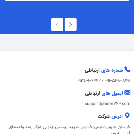
شماره های
ارتباطی
09360106422
-
09105480845
ایمیل های
ارتباطی
support@laser724.com
آدرس
شرکت
خراسان جنوبی-طبس-خیابان شهید بهشتی جنوبی-مرکز رشد واحدهای
فناور طبس