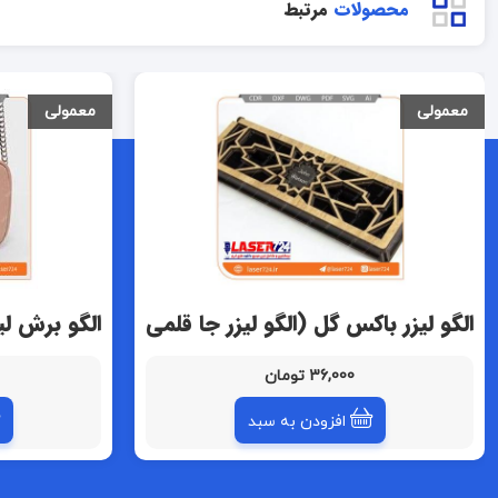
محصولات
مرتبط
معمولی
معمولی
الگو لیزر باکس گل (الگو لیزر جا قلمی
الگو برش ل
چوبی)
لیزر کیف س
36,000 تومان
افزودن به سبد