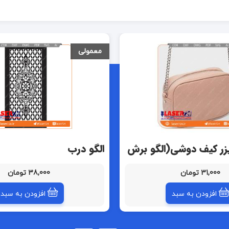
معمولی
یزر کیف دوشی(الگو برش
الگو درب
ردوشی چرم)
31,000 تومان
38,000 تومان
افزودن به سبد
افزودن به سبد