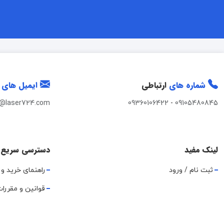
شماره های
ارتباطی
ایمیل های
t@laser724.com
09360106422
-
09105480845
لینک مفید
دسترسی سریع
ثبت نام / ورود
راهنمای خرید و 
قوانین و مقررا