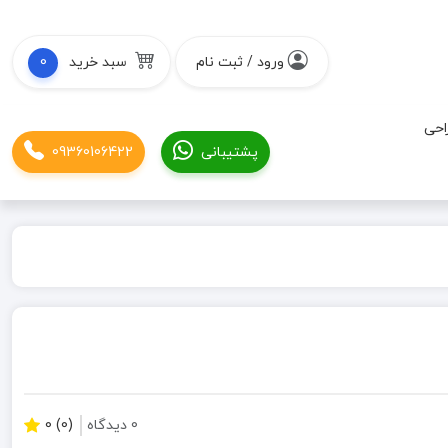
ورود / ثبت نام
سبد خرید
0
احی
پشتیبانی
09360106422
0 دیدگاه
(0) 0