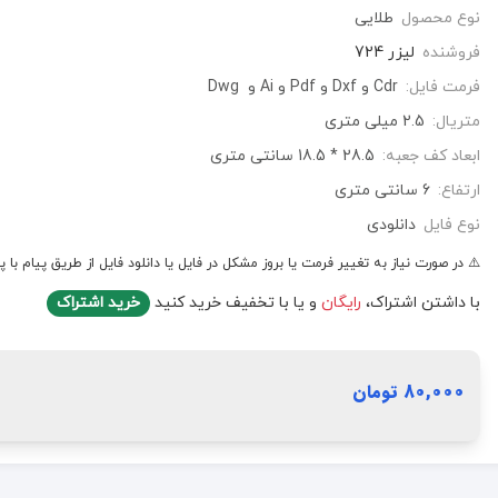
نوع محصول
طلایی
فروشنده
لیزر 724
فرمت فایل:
Cdr و Dxf و Pdf و Ai و Dwg
متریال:
2.5 میلی متری
ابعاد کف جعبه:
28.5 * 18.5 سانتی متری
ارتفاع:
6 سانتی متری
نوع فایل
دانلودی
⚠️ در صورت نیاز به تغییر فرمت یا بروز مشکل در فایل یا دانلود فایل از طریق پیام با پ
با داشتن اشتراک،
رایگان
و یا با تخفیف خرید کنید
خرید اشتراک
80,000 تومان