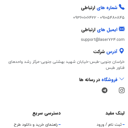
شماره های
ارتباطی
09360106422
-
09105480845
ایمیل های
ارتباطی
support@laser724.com
آدرس
شرکت
خراسان جنوبی-طبس-خیابان شهید بهشتی جنوبی-مرکز رشد واحدهای
فناور طبس
فروشگاه
در رسانه ها
لینک مفید
دسترسی سریع
ثبت نام / ورود
راهنمای خرید و دانلود طرح