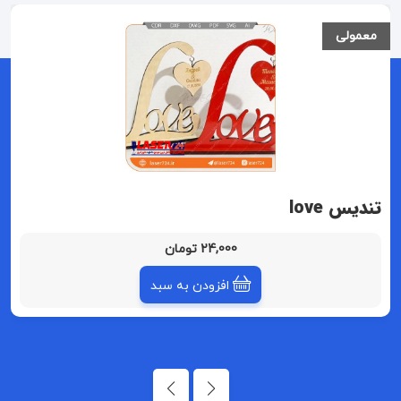
معمولی
تندیس love
24,000 تومان
افزودن به سبد