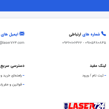
شماره های
ارتباطی
ایمیل های
t@laser724.com
09360106422
-
09105480845
لینک مفید
دسترسی سریع
ثبت نام / ورود
راهنمای خرید و 
قوانین و مقررا