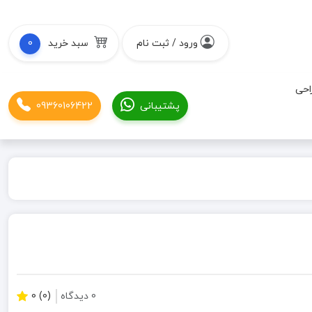
ورود / ثبت نام
سبد خرید
0
احی
پشتیبانی
09360106422
0 دیدگاه
(0) 0