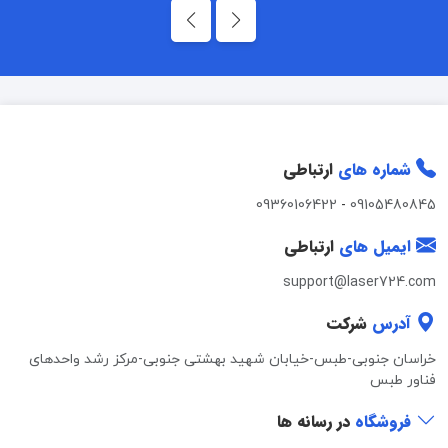
شماره های
ارتباطی
09360106422
-
09105480845
ایمیل های
ارتباطی
support@laser724.com
آدرس
شرکت
خراسان جنوبی-طبس-خیابان شهید بهشتی جنوبی-مرکز رشد واحدهای
فناور طبس
فروشگاه
در رسانه ها