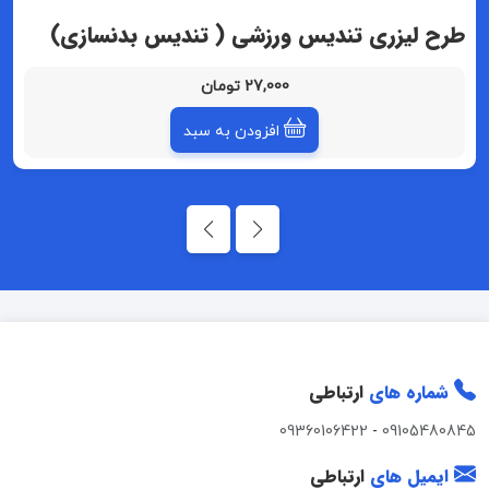
طرح لیزری تندیس ورزشی ( تندیس بدنسازی)
27,000 تومان
افزودن به سبد
شماره های
ارتباطی
09360106422
-
09105480845
ایمیل های
ارتباطی