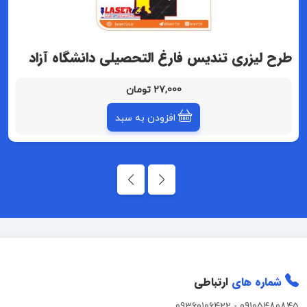
طرح لیزری تندیس فارغ التحصیلی دانشگاه آزاد
27,000 تومان
افزودن به سبد
شماره های
ارتباطی
09360106422
-
09105480845