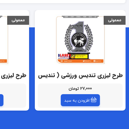
معمولی
معمولی
طرح لیزری تندیس ورزشی ( تندیس
طرح لیزری 
بدنسازی)
کارآفرینی)
27,000 تومان
افزودن به سبد