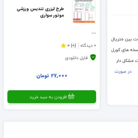
طرح لیزری تندیس ورزشی
موتور سواری
---
 به دلیل تفاوت بین متریال
0 دیدگاه
(0) 0
 انبوه، نمونه اولیه ساخته شود. فایلهای موجود به فرمت CDR بوده و در نسخه های کورل
فایل دانلودی
رت مشکل دار
در صورت
27,000 تومان
افزودن به سبد خرید