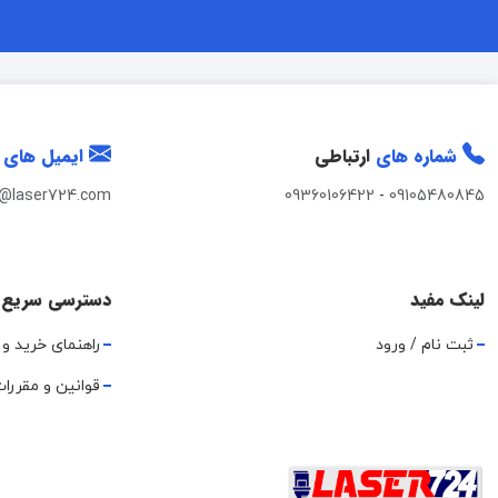
شماره های
ارتباطی
ایمیل های
t@laser724.com
09360106422
-
09105480845
لینک مفید
دسترسی سریع
ثبت نام / ورود
راهنمای خرید و 
قوانین و مقررا