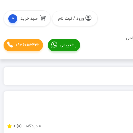
ورود / ثبت نام
سبد خرید
0
احی
پشتیبانی
09360106422
0 دیدگاه
(0) 0