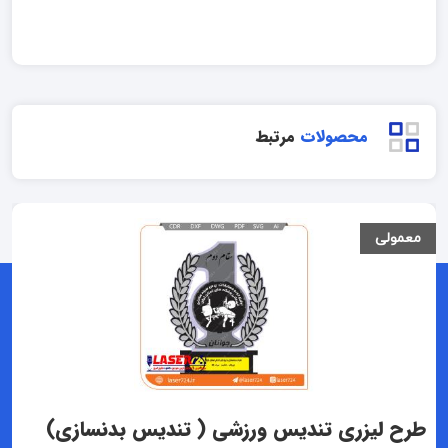
محصولات
مرتبط
معمولی
طرح لیزری تندیس ورزشی ( تندیس بدنسازی)