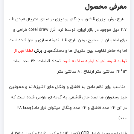
معرفی محصول
طرح برش لیزری قاشق و چنگال رومیزی بر مبنای متریال ام.دی.اف
2.7 میل موجود در بازار ایران، توسط نرم افزار corel draw طراحی و
برای اطمینان از صحیح بودن طرح، قبلا نمونه سازی و اجرا شده است
اما به خاطر تفاوت بین متریال ها و دستگاههای
برش
لطفا قبل از
تولید انبوه، نمونه اولیه ساخته شود.
تعداد قطعات: 22 عدد ابعاد:
13*24 سانتی متر ارتفاع : 8 سانتی متر
مناسب برای نظم دادن به قاشق و چنگال های آشپزخانه و همچنین
میز رستوران ها ابعاد جای قاشقی به گونه ای طراحی شده است که
در آن 24 عدد قاشق و 24 عدد چنگال میتوان قرار داد.(جمعا 48
عدد)
فایلهای موجود شامل CDR (کورل 2014 و کورل 2016 و کورل 2020 )،