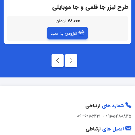
طرح لیزر جا قلمی و جا موبایلی
28,000 تومان
افزودن به سبد
شماره های
ارتباطی
09360106422
-
09105480845
ایمیل های
ارتباطی