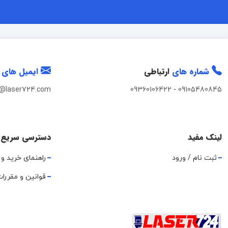
شماره های
ارتباطی
ایمیل های
t@laser724.com
09360106422
-
09105480845
لینک مفید
دسترسی سریع
ثبت نام / ورود
راهنمای خرید و 
قوانین و مقررا