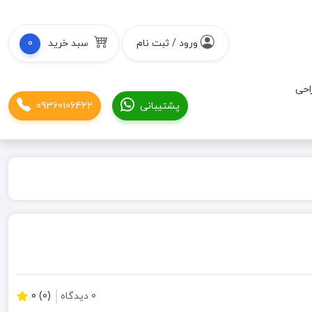
ورود / ثبت نام
سبد خرید
0
احی
پشتیبانی
09360106422
0 دیدگاه
(0) 0