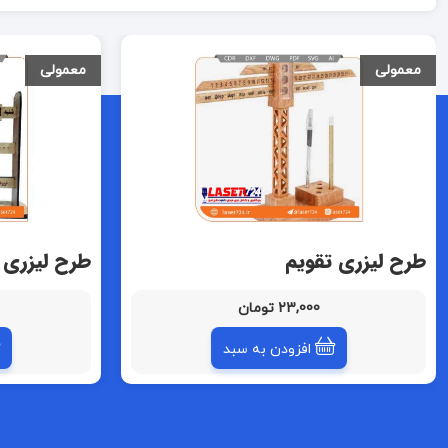
معمولی
معمولی
طرح لیزری تقویم
طرح لیزری 
23,000 تومان
افزودن به سبد