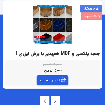
طرح همکار
50% تخفیف
جعبه پلکسی و MDF خم‌پذیر با برش لیزری |
باکس بدون درب با دیواره منحنی شیار‌دار
30,000 تومان
15,000 تومان
افزودن به سبد