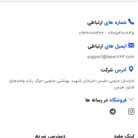
شماره های
ارتباطی
09360106422
-
09105480845
ایمیل های
ارتباطی
support@laser724.com
آدرس
شرکت
خراسان جنوبی-طبس-خیابان شهید بهشتی جنوبی-مرکز رشد واحدهای
فناور طبس
فروشگاه
در رسانه ها
لینک مفید
دسترسی سریع