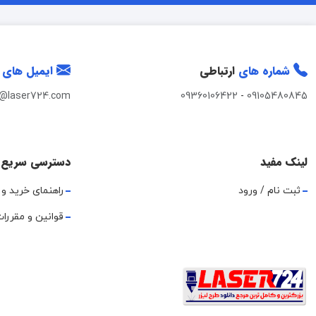
شماره های
ارتباطی
ایمیل های
t@laser724.com
09360106422
-
09105480845
لینک مفید
دسترسی سریع
ثبت نام / ورود
راهنمای خرید و 
قوانین و مقررا