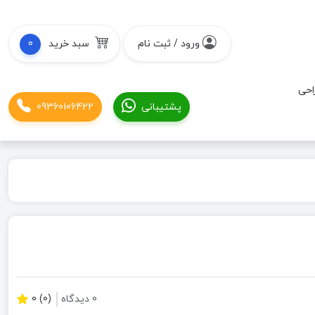
ورود / ثبت نام
سبد خرید
0
احی
پشتیبانی
09360106422
0 دیدگاه
(0) 0