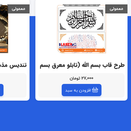
معمولی
معمولی
طرح قاب بسم الله (تابلو معرق بسم
تندیس مذهبی 
الله)
محمد رسول 
27,000 تومان
افزودن به سبد