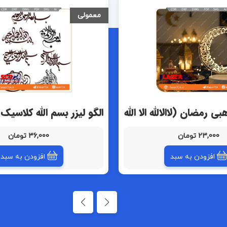
معمولی
رمضان (لاالالله الا الله
الگو لیزر بسم الله کلاسیک 
الله)
با خط فارسی)
23,000 تومان
36,000 تومان
افزودن به سبد
افزودن به سبد