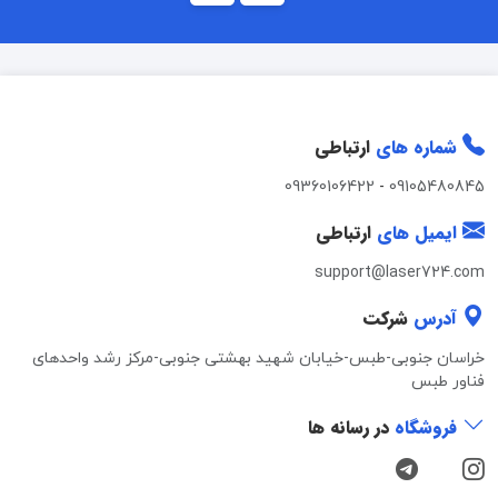
شماره های
ارتباطی
09360106422
-
09105480845
ایمیل های
ارتباطی
support@laser724.com
آدرس
شرکت
خراسان جنوبی-طبس-خیابان شهید بهشتی جنوبی-مرکز رشد واحدهای
فناور طبس
فروشگاه
در رسانه ها