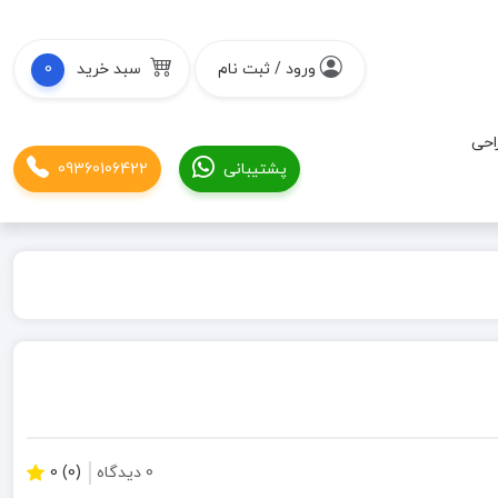
ورود / ثبت نام
سبد خرید
0
احی
پشتیبانی
09360106422
0 دیدگاه
(0) 0