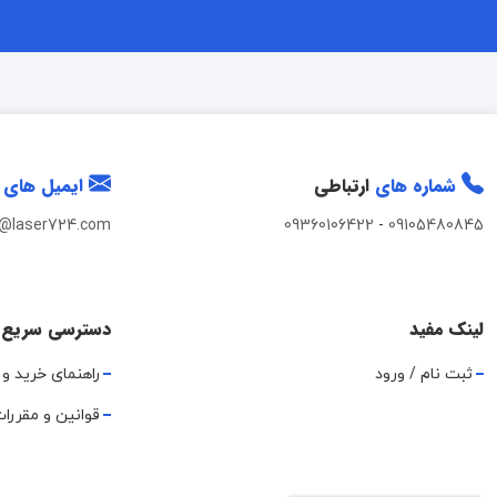
شماره های
ارتباطی
ایمیل های
t@laser724.com
09360106422
-
09105480845
لینک مفید
دسترسی سریع
ثبت نام / ورود
راهنمای خرید و 
قوانین و مقررا