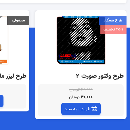
طرح همکار
معمولی
25% تخفیف
طرح وکتور صورت 2
طرح لیزر ما
40,000 تومان
30,000 تومان
افزودن به سبد