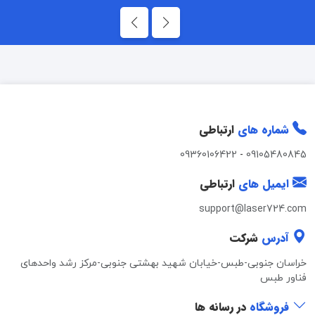
شماره های
ارتباطی
09360106422
-
09105480845
ایمیل های
ارتباطی
support@laser724.com
آدرس
شرکت
خراسان جنوبی-طبس-خیابان شهید بهشتی جنوبی-مرکز رشد واحدهای
فناور طبس
فروشگاه
در رسانه ها