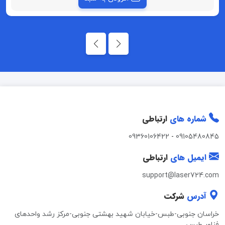
شماره های
ارتباطی
09360106422
-
09105480845
ایمیل های
ارتباطی
support@laser724.com
آدرس
شرکت
خراسان جنوبی-طبس-خیابان شهید بهشتی جنوبی-مرکز رشد واحدهای
فناور طبس