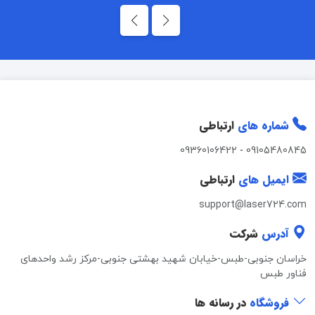
شماره های
ارتباطی
09360106422
-
09105480845
ایمیل های
ارتباطی
support@laser724.com
آدرس
شرکت
خراسان جنوبی-طبس-خیابان شهید بهشتی جنوبی-مرکز رشد واحدهای
فناور طبس
فروشگاه
در رسانه ها