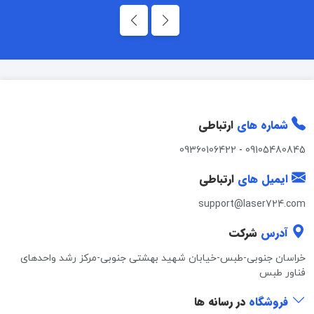
شماره های
ارتباطی
09360106422
-
09105480845
ایمیل های
ارتباطی
support@laser724.com
آدرس
شرکت
خراسان جنوبی-طبس-خیابان شهید بهشتی جنوبی-مرکز رشد واحدهای
فناور طبس
فروشگاه
در رسانه ها