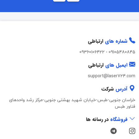
شماره های
ارتباطی
09360106422
-
09105480845
ایمیل های
ارتباطی
support@laser724.com
آدرس
شرکت
خراسان جنوبی-طبس-خیابان شهید بهشتی جنوبی-مرکز رشد واحدهای
فناور طبس
فروشگاه
در رسانه ها