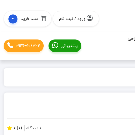
ورود / ثبت نام
سبد خرید
0
احی
پشتیبانی
09360106422
0 دیدگاه
(0) 0