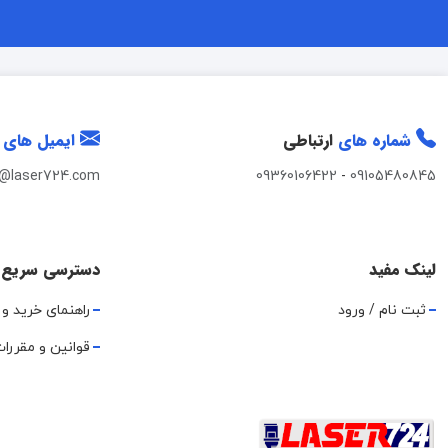
شماره های
ارتباطی
ایمیل های
t@laser724.com
09360106422
-
09105480845
لینک مفید
دسترسی سریع
ثبت نام / ورود
راهنمای خرید و 
قوانین و مقررا