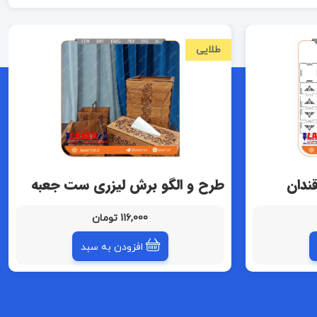
طلایی
ندان
طرح و الگو برش لیزری ست جعبه
دستمال و سطل و قندان
116,000 تومان
افزودن به سبد