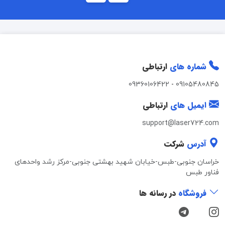
شماره های
ارتباطی
09360106422
-
09105480845
ایمیل های
ارتباطی
support@laser724.com
آدرس
شرکت
خراسان جنوبی-طبس-خیابان شهید بهشتی جنوبی-مرکز رشد واحدهای
فناور طبس
فروشگاه
در رسانه ها