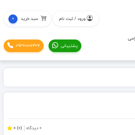
ورود / ثبت نام
سبد خرید
0
احی
پشتیبانی
09360106422
0 دیدگاه
(0) 0