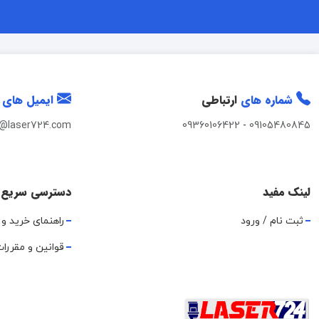
شماره های
ارتباطی
ایمیل های
t@laser724.com
09360106422
-
09105480845
لینک مفید
دسترسی سریع
ثبت نام / ورود
راهنمای خرید و 
قوانین و مقررا