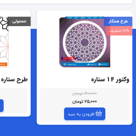
طرح همکار
معمولی
17% تخفیف
وکتور 14 ستاره
طرح ستاره 
30,000 تومان
25,000 تومان
افزودن به سبد