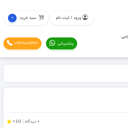
ورود / ثبت نام
سبد خرید
0
احی
پشتیبانی
09360106422
0 دیدگاه
(0) 0