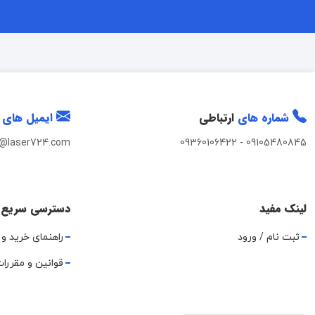
شماره های
ارتباطی
ایمیل های
t@laser724.com
09360106422
-
09105480845
لینک مفید
دسترسی سریع
ثبت نام / ورود
راهنمای خرید و 
قوانین و مقررا