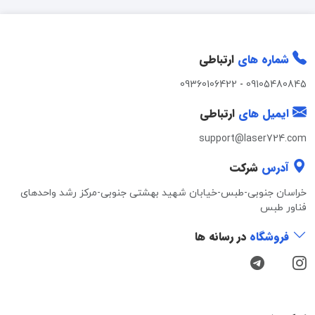
شماره های
ارتباطی
09360106422
-
09105480845
ایمیل های
ارتباطی
support@laser724.com
آدرس
شرکت
خراسان جنوبی-طبس-خیابان شهید بهشتی جنوبی-مرکز رشد واحدهای
فناور طبس
فروشگاه
در رسانه ها