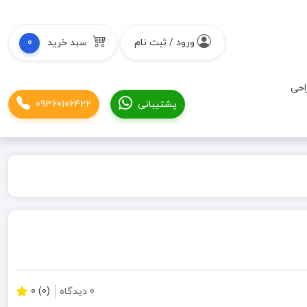
ورود / ثبت نام
سبد خرید
0
احی
پشتیبانی
09360106422
0 دیدگاه
(0) 0