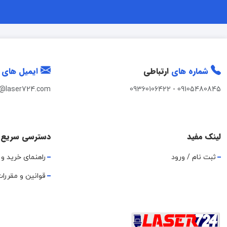
شماره های
ارتباطی
ایمیل های
t@laser724.com
09360106422
-
09105480845
لینک مفید
دسترسی سریع
ثبت نام / ورود
راهنمای خرید و 
قوانین و مقررا