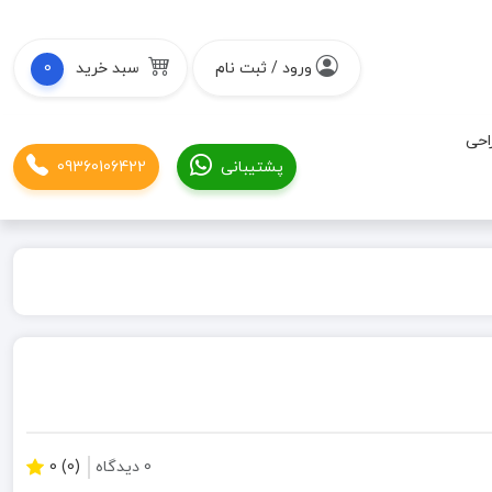
ورود / ثبت نام
سبد خرید
0
احی
پشتیبانی
09360106422
0 دیدگاه
(0) 0