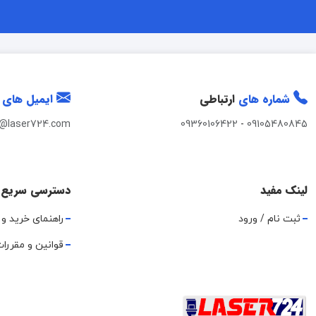
شماره های
ارتباطی
ایمیل های
t@laser724.com
09360106422
-
09105480845
لینک مفید
دسترسی سریع
ثبت نام / ورود
راهنمای خرید و 
قوانین و مقررا