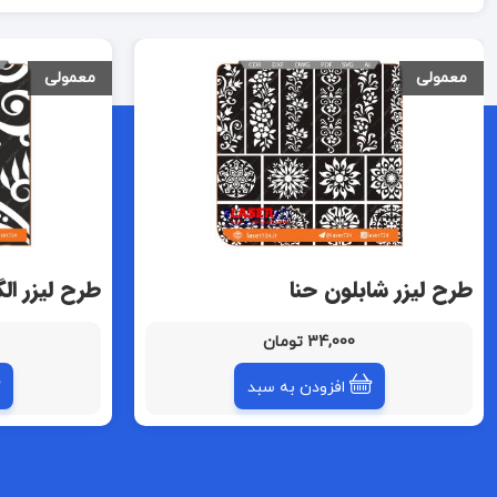
معمولی
معمولی
طرح لیزر شابلون حنا
طرح لیزر ال
34,000 تومان
افزودن به سبد