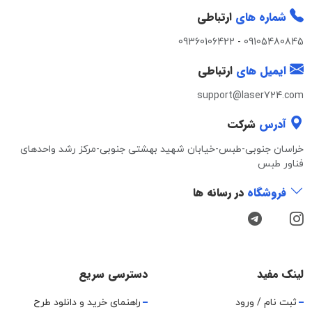
شماره های
ارتباطی
09360106422
-
09105480845
ایمیل های
ارتباطی
support@laser724.com
آدرس
شرکت
خراسان جنوبی-طبس-خیابان شهید بهشتی جنوبی-مرکز رشد واحدهای
فناور طبس
فروشگاه
در رسانه ها
لینک مفید
دسترسی سریع
ثبت نام / ورود
راهنمای خرید و دانلود طرح