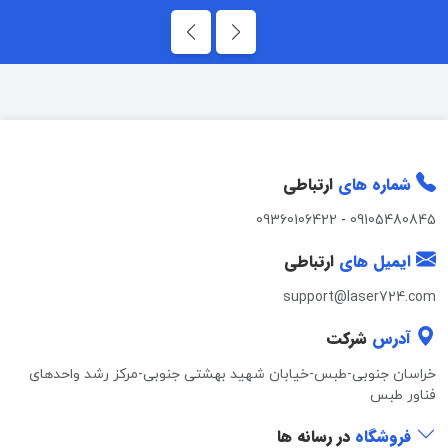
شماره های
ارتباطی
09360106422
-
09105480845
ایمیل های
ارتباطی
support@laser724.com
آدرس
شرکت
خراسان جنوبی-طبس-خیابان شهید بهشتی جنوبی-مرکز رشد واحدهای
فناور طبس
فروشگاه
در رسانه ها