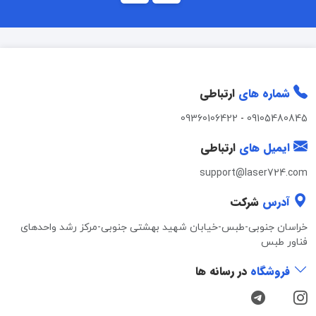
شماره های
ارتباطی
09360106422
-
09105480845
ایمیل های
ارتباطی
support@laser724.com
آدرس
شرکت
خراسان جنوبی-طبس-خیابان شهید بهشتی جنوبی-مرکز رشد واحدهای
فناور طبس
فروشگاه
در رسانه ها