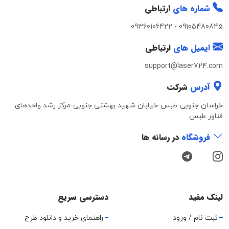
شماره های
ارتباطی
09360106422
-
09105480845
ایمیل های
ارتباطی
support@laser724.com
آدرس
شرکت
خراسان جنوبی-طبس-خیابان شهید بهشتی جنوبی-مرکز رشد واحدهای
فناور طبس
فروشگاه
در رسانه ها
لینک مفید
دسترسی سریع
ثبت نام / ورود
راهنمای خرید و دانلود طرح