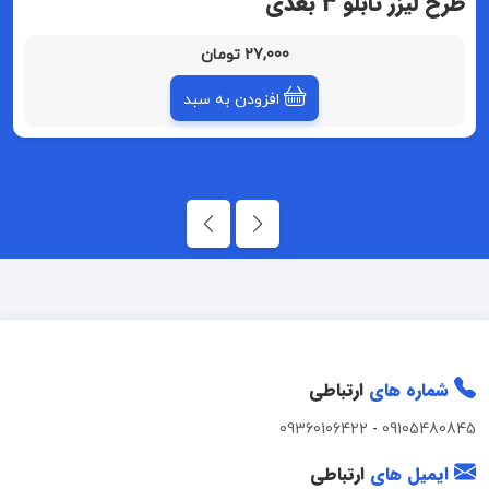
طرح لیزر تابلو 3 بعدی
27,000 تومان
افزودن به سبد
شماره های
ارتباطی
09360106422
-
09105480845
ایمیل های
ارتباطی