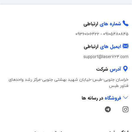
شماره های
ارتباطی
09360106422
-
09105480845
ایمیل های
ارتباطی
support@laser724.com
آدرس
شرکت
خراسان جنوبی-طبس-خیابان شهید بهشتی جنوبی-مرکز رشد واحدهای
فناور طبس
فروشگاه
در رسانه ها