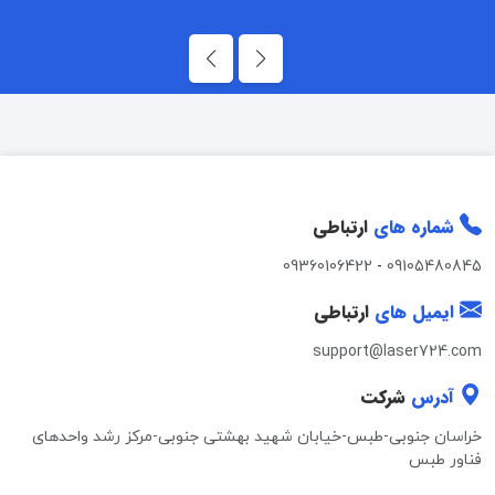
شماره های
ارتباطی
09360106422
-
09105480845
ایمیل های
ارتباطی
support@laser724.com
آدرس
شرکت
خراسان جنوبی-طبس-خیابان شهید بهشتی جنوبی-مرکز رشد واحدهای
فناور طبس