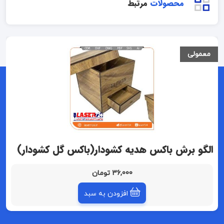
محصولات
مرتبط
معمولی
الگو برش باکس هدیه کشودار(باکس گل کشودار)
36,000 تومان
افزودن به سبد