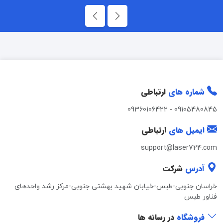
شماره های
ارتباطی
09360106422
-
09105480845
ایمیل های
ارتباطی
support@laser724.com
آدرس
شرکت
خراسان جنوبی-طبس-خیابان شهید بهشتی جنوبی-مرکز رشد واحدهای
فناور طبس
فروشگاه
در رسانه ها