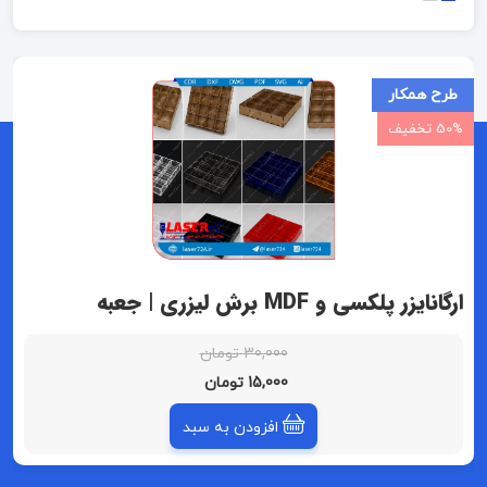
طرح همکار
50% تخفیف
ارگانایزر پلکسی و MDF برش لیزری | جعبه
تقسیم‌بندی ۱۶ خانه (4×4) باکس نظم‌دهنده
30,000 تومان
15,000 تومان
افزودن به سبد