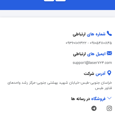
شماره های
ارتباطی
09360106422
-
09105480845
ایمیل های
ارتباطی
support@laser724.com
آدرس
شرکت
خراسان جنوبی-طبس-خیابان شهید بهشتی جنوبی-مرکز رشد واحدهای
فناور طبس
فروشگاه
در رسانه ها