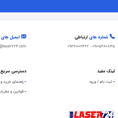
شماره های
ارتباطی
ایمیل های
t@laser724.com
09360106422
-
09105480845
لینک مفید
دسترسی سریع
ثبت نام / ورود
راهنمای خرید و 
قوانین و مقررا