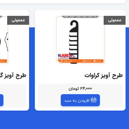
معمولی
معمولی
طرح آویز کراوات
طرح آویز گر
24,000 تومان
افزودن به سبد