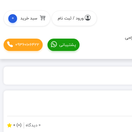
ورود / ثبت نام
سبد خرید
0
احی
پشتیبانی
09360106422
0 دیدگاه
(0) 0